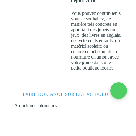
depuis 2016
.
Vous pouvez contribuer, si
vous le souhaitez, de
manière très concrète en
apportant des jouets ou
jeux, des livres en anglais,
des vêtements enfants, du
matériel scolaire ou
encore en achetant de la
nourriture en amont avec
votre guide dans une
petite boutique locale.
FAIRE DU CANOË SUR LE LAC DULUTI
À quelques kilomètres
d’Arusha, loin du
tourisme de masse, le
Lac
Duluti
s’est formé au
fond d’un cratère
volcanique. Ses
63