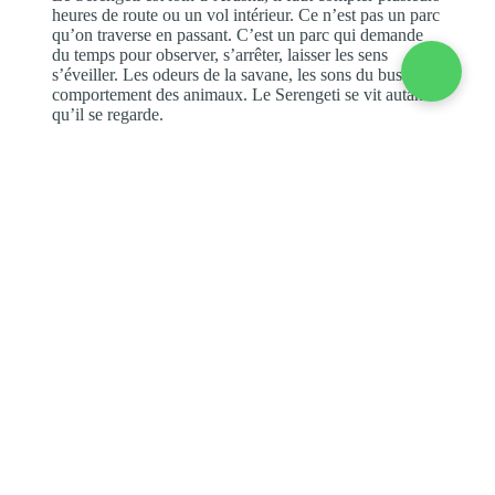
heures de route ou un vol intérieur. Ce n’est pas un parc
qu’on traverse en passant.
C’est un parc qui demande
du temps pour observer, s’arrêter, laisser les sens
s’éveiller. Les odeurs de la savane, les sons du bush, le
comportement des animaux. Le Serengeti se vit autant
qu’il se regarde.
💡
Notre recommandation : deux nuits minimum,
trois si vous le pouvez.
Cela vous laisse le temps de
couvrir différentes zones ; de vraiment être là, sans la
pression du temps.
Si l’envie vous prend de vivre quelque chose de
vraiment rare, notre
circuit Savane et Traditions
vous
fait traverser le Serengeti du nord au sud, avec une
rencontre authentique avec la tribu Sonjo et une étape
au lac Natron.
Ce circuit, nous l’avons conçu pour les
voyageurs qui cherchent autre chose que le safari
classique, ceux qui veulent rencontrer des gens,
comprendre une culture, partir avec une vraie
histoire à raconter.