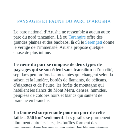
PAYSAGES ET FAUNE DU PARC D’ARUSHA
Le parc national d’Arusha ne ressemble à aucun autre
parc du nord tanzanien. Là où
Tarangire
offre des
grandes plaines et des baobabs, là où le
Serengeti
donne
le vertige de l’immensité, Arusha propose quelque
chose de plus intime.
Le cœur du parc se compose de deux types de
paysages qui se succèdent sans transition
: d’un côté,
sept lacs peu profonds aux teintes qui changent selon la
saison et la lumière, bordés de flamants, de pélicans,
d’aigrettes et de l’autre, les forêts de montagne qui
habillent les flancs du Mont Meru, denses, humides,
peuplées de colobes noirs et blancs qui sautent de
branche en branche.
La faune est surprenante pour un parc de cette
taille – 550 km² seulement
. Les girafes se promènent
librement entre les lacs, les buffles forment des
troupeaux dans les zones ouvertes, les hippopotames